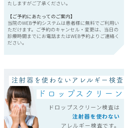
たしますがご了承ください。
はキットの在庫不足の為、成人の方は採血
による検査による対応を、乳幼児の方は検
【ご予約にあたってのご案内】
査を見合わせることがあります。診察の時
当院のWEB予約システムは患者様に無料でご利用い
ただけます。ご予約のキャンセル・変更は、当日の
に相談させていただきます。ご要望、ご期
診療時間までにお電話またはWEB予約よりご連絡く
待にそえないことがございます。
ださい。
2026.01.05
昨年の12月27日で今シーズンの予防接種は
終了しています。
注射器を使わないアレルギー検査
2025.04.07
【お知らせ】スギ舌下免疫療法の入荷待ち
ドロップスクリーン
予約について
2025年は3月上旬から爆発的にスギ花粉飛
ドロップスクリーン検査は
散量が多くなり、
注射器を使わない
急に症状がひどくなったと言って来院され
アレルギー検査です。