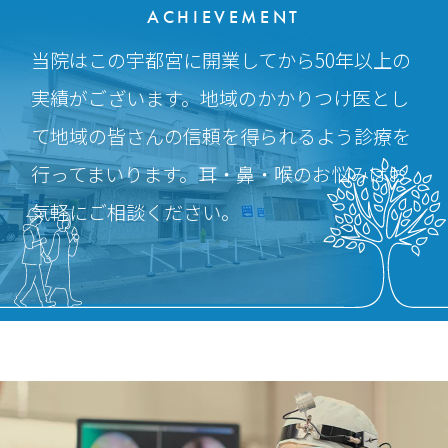
た場合は、予約は無効とさせていただきま
ACHIEVEMENT
すので、お気を付けください。（2週間以
当院はこの宇都宮に開業してから50年以上の
内にお越しになれない方はご連絡くださ
実績がございます。
地域のかかりつけ医とし
い。）
②入荷状況の問い合わせはお控えくださ
て地域の皆さんの信頼を得られるよう
診療を
い。
行ってまいります。耳・鼻・喉のお悩みはお
③現在、入荷再開がいつになるかメーカー
気軽にご相談ください。
から明確な回答を得ておりません。秋以降
にご案内になる可能性もあります。このこ
とをお承知の上での予約になりますことを
どうかよろしくお願いいたします。
＊スギ舌下免疫療法を開始するためには、
事前にアレルギー検査を行う必要がありま
す。
５年以内の検査を有効とさせていただきま