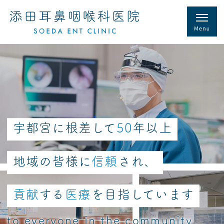
宇都宮に根差して
50
年以上
地域の皆様に
信頼
され、
貢献
する
医療
を目指しています
to everyone in the community