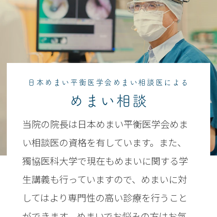
す。他院での検査でもOKですが、検査結
果をご持参ください。
過去の検査結果がない場合には、新たに検
査が必要です。
【キャンセルの場合】
舌下免疫療法の入荷待ち予約のキャンセル
日本めまい平衡医学会めまい相談医による
を行う場合はお手数をおかけしますがクリ
めまい相談
ニック(028-662-2287）までお電話いただ
当院の院長は日本めまい平衡医学会めま
けますと幸いでございます。
い相談医の資格を有しています。また、
獨協医科大学で現在もめまいに関する学
生講義も行っていますので、めまいに対
してはより専門性の高い診療を行うこと
ができます。めまいでお悩みの方はお気