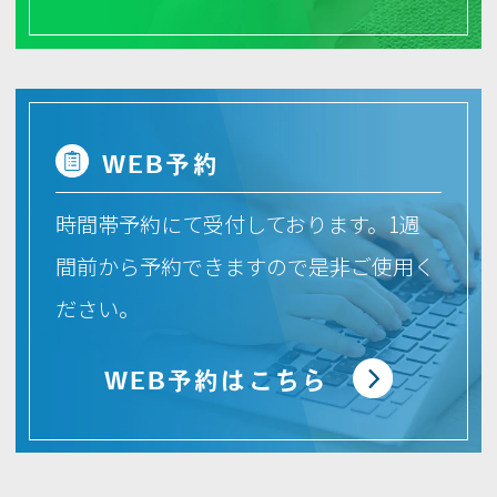
（既に開始している方については、問題ご
ざいません！安心して続けていただけま
す。）
当院では予約いただいた方を優先的にご案
内できる
「入荷待ち予約」
を行うことにい
WEB
予約
たしました。
スギ舌下免疫療法新規開始希望の方へ
時間帯予約にて受付しております。1週
本日より、「入荷待ち予約」を開始いたし
間前から予約できますので是非ご使用く
ます。
ださい。
入荷次第、こちらの予約フォームに入力い
ただいた方から順番に当院よりお電話させ
WEB予約はこちら
ていただきます。
【入荷待ち予約はこちらから】
https://forms.gle/ph7PDtYCTrEwUPgu9