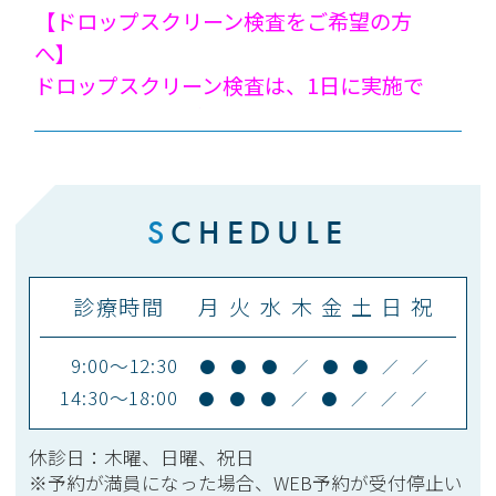
【ドロップスクリーン検査をご希望の方
へ】
ドロップスクリーン検査は、1日に実施で
きる人数に限りがあります。
当日のお申し出では検査をお受けできない
場合がありますので、
ご希望の方は予約時に「ドロップスクリー
S
CHEDULE
ン検査」をご選択ください。
ドロップスクリーン検査は小学生以上の検
診療時間
月
火
水
木
金
土
日
祝
査になります。
未就学児は他の医療機関にご相談くださ
9:00～12:30
●
●
●
／
●
●
／
／
い。
14:30～18:00
●
●
●
／
●
／
／
／
ご理解のほどよろしくお願いいたします。
2026.03.04
休診日：木曜、日曜、祝日
※予約が満員になった場合、WEB予約が受付停止い
アレルギー検査のドロップスクリーン検査