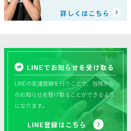
る方も多数いらっしゃいます。
今はしっかりお薬を使って下さい。
詳しくはこちら
一方、
スギ花粉の根本的な治療である舌下
免疫療法
を行っている方では、現在でも鼻
水は出るが比較的軽い、あるいはほとんど
他の薬を使わなくても大丈夫という方もあ
ります。
このようにスギ花粉舌下免疫療法のスギ花
LINEでお知らせを受け取る
粉症に対する効果は充分にあると考えら
れ、辛い時期を少しでも楽に過ごすために
LINEの友達登録を行うことで、当院から
はお勧めです。
のお知らせを受け取ることができるよう
さて、スギ舌下免疫療法は通常６月、ある
いは７月から開始できますが、２年前から
になります。
希望者が非常に多くなり、供給が間に合わ
ず、出荷調整がかかっている状態となりま
LINE登録はこちら
した。