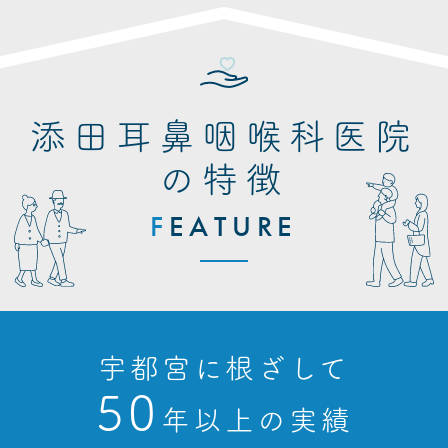
添田耳鼻咽喉科医院
の特徴
ご家族で複数名ご希望の場合は、お一人ず
F
EATURE
つフォームをご入力ください。
フォームは何回でも送信可能です。
またクリニックに受診した際でも予約は受
付可能（QRコードがあります）ですので
スタッフに伝えてください。
宇都宮に根ざして
ルール
50
①入荷次第順番にお電話でご案内いたしま
年以上の実績
す。ご案内日からご受診まで2週間を過ぎ