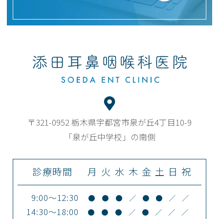
〒321-0952 栃木県宇都宮市泉が丘4丁目10-9
「泉が丘中学校」の南側
診療時間
月
火
水
木
金
土
日
祝
9:00～12:30
●
●
●
／
●
●
／
／
14:30～18:00
●
●
●
／
●
／
／
／